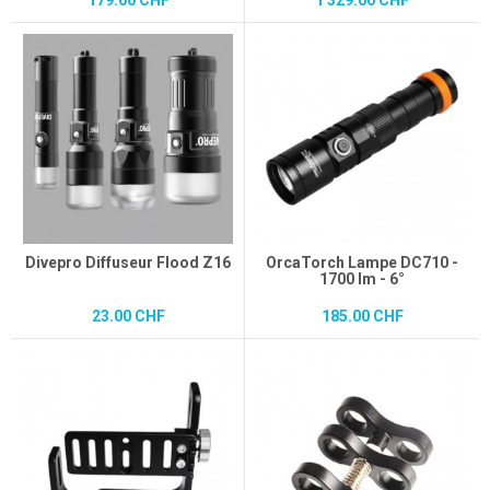
179.00 CHF
1'329.00 CHF
Divepro Diffuseur Flood Z16
OrcaTorch Lampe DC710 -
1700 lm - 6°
23.00 CHF
185.00 CHF