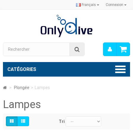
Français
Connexion
Mon
Rechercher
compt
CATÉGORIES
>
Plongée
>
Lampes
Lampes
Tri