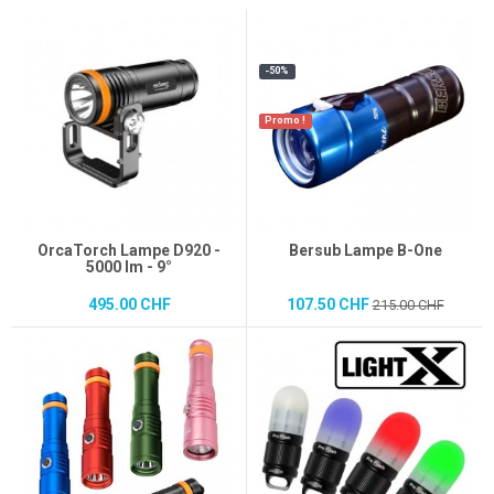
-50%
Promo !
OrcaTorch Lampe D920 -
Bersub Lampe B-One
5000 lm - 9°
495.00 CHF
107.50 CHF
215.00 CHF