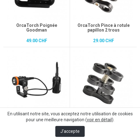
OrcaTorch Poignée
OrcaTorch Pince à rotule
Goodman
papillon 2 trous
49.00 CHF
29.00 CHF
En utilisant notre site, vous acceptez notre utilisation de cookies
OrcaTorch Lampe D620 V2.0
OrcaTorch Pince à rotule
pour une meilleure navigation (
voir en détail
).
- 2700 lm - 14°
papillon 3 trous
490.00 CHF
35.00 CHF
J'accepte
“Très bien”
303 avis
KING-AVIS