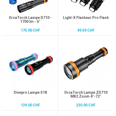
OrcaTorch Lampe D710 -
Light-X Flasheur Pro Flash
1700 lm - 6°
175.00 CHF
49.50 CHF
Divepro Lampe S18
OrcaTorch Lampe ZD710
MK2 Zoom 4°-72°
139.00 CHF
230.00 CHF