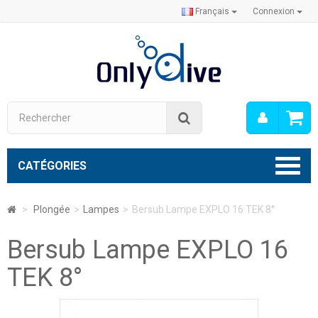
Français
Connexion
Mon
Rechercher
compt
CATÉGORIES
>
Plongée
>
Lampes
>
Bersub Lampe EXPLO 16 TEK 8°
Bersub Lampe EXPLO 16
TEK 8°