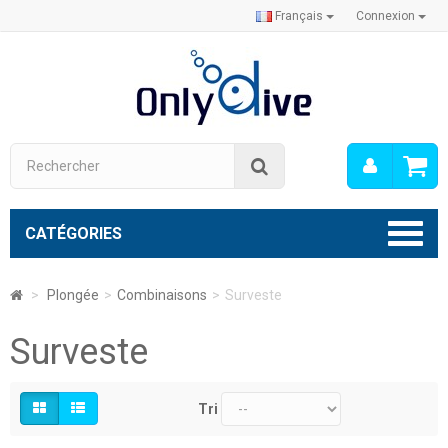
Français
Connexion
Mon
Rechercher
compt
CATÉGORIES
>
Plongée
>
Combinaisons
>
Surveste
Surveste
Tri