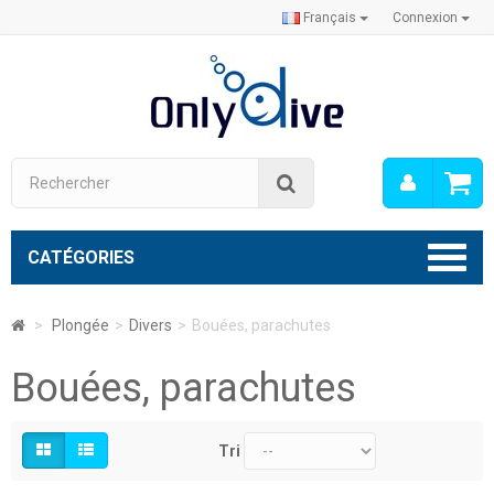
Français
Connexion
Mon
Rechercher
compt
CATÉGORIES
>
Plongée
>
Divers
>
Bouées, parachutes
Bouées, parachutes
Tri