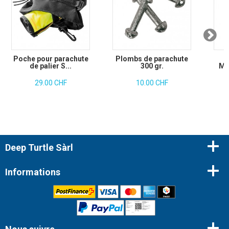
Poche pour parachute
Plombs de parachute
de palier S...
300 gr.
Mo
29.00 CHF
10.00 CHF
Deep Turtle Sàrl
Informations