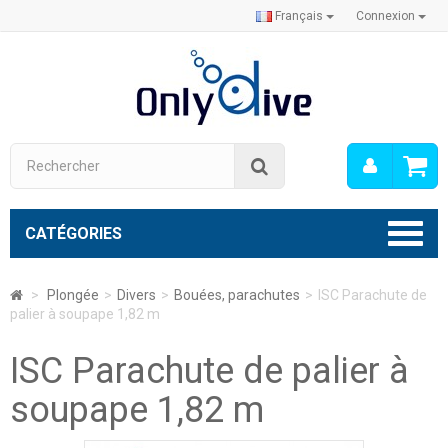
Français
Connexion
Mon
Rechercher
compt
CATÉGORIES
>
Plongée
>
Divers
>
Bouées, parachutes
>
ISC Parachute de
palier à soupape 1,82 m
ISC Parachute de palier à
soupape 1,82 m