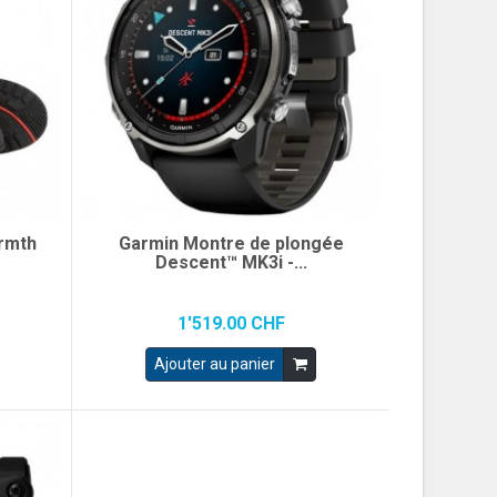
rmth
Garmin Montre de plongée
Descent™ MK3i -...
1'519.00 CHF
Ajouter au panier