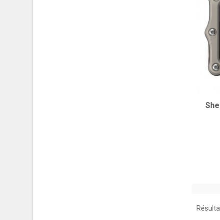
She
Résultat