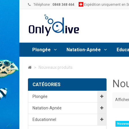
Téléphone :
0848 348 464
Expédition uniquement en S
Plongée
Natation-Apnée
Educa
>
Nouveaux produits
Nou
CATÉGORIES
Plongée
Afficher
Natation-Apnée
Educationnel
Nouvea