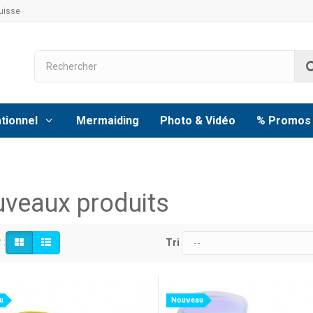
uisse
tionnel
Mermaiding
Photo & Vidéo
% Promos
veaux produits
 :
Tri
u
Nouveau