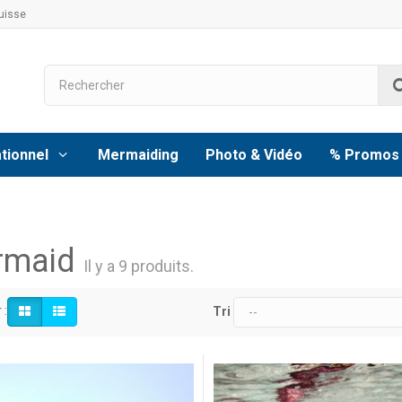
uisse
tionnel
Mermaiding
Photo & Vidéo
% Promos
rmaid
Il y a 9 produits.
 :
Tri