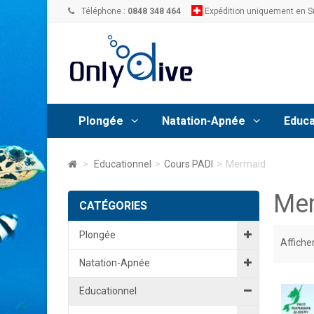
Téléphone :
0848 348 464
Expédition uniquement en S
Plongée
Natation-Apnée
Educa
>
Educationnel
>
Cours PADI
>
Mermaid
Me
CATÉGORIES
Plongée
Afficher
Natation-Apnée
Educationnel