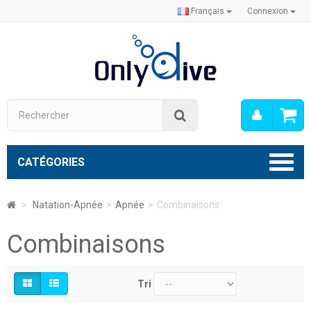
Français
Connexion
Mon
Rechercher
compt
CATÉGORIES
>
Natation-Apnée
>
Apnée
>
Combinaisons
Combinaisons
Tri