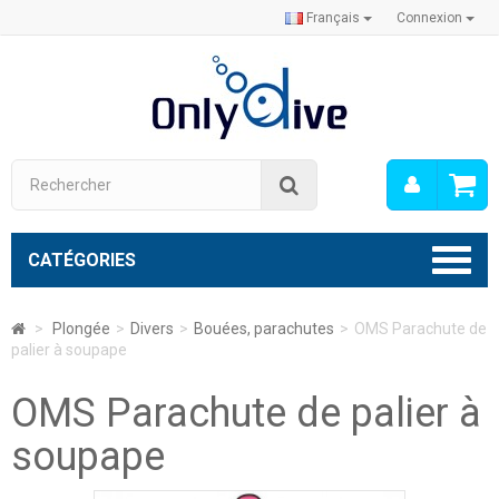
Français
Connexion
Mon
Rechercher
compt
CATÉGORIES
>
Plongée
>
Divers
>
Bouées, parachutes
>
OMS Parachute de
palier à soupape
OMS Parachute de palier à
soupape