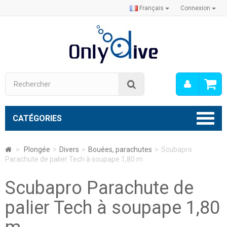
Français
Connexion
Mon
Rechercher
compt
CATÉGORIES
>
Plongée
>
Divers
>
Bouées, parachutes
>
Scubapro
Parachute de palier Tech à soupape 1,80 m
Scubapro Parachute de
palier Tech à soupape 1,80