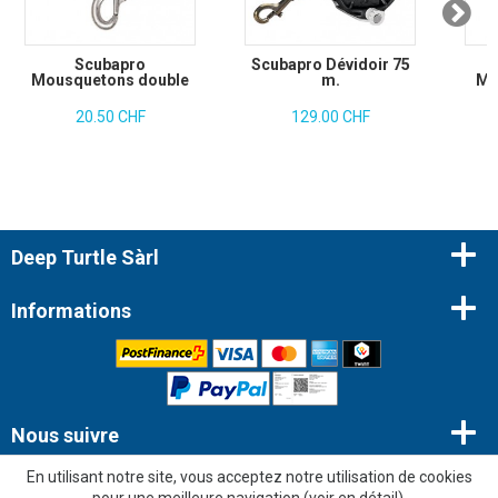
Scubapro
Scubapro Dévidoir 75
Mousquetons double
m.
Mo
20.50 CHF
129.00 CHF
Deep Turtle Sàrl
Informations
Nous suivre
En utilisant notre site, vous acceptez notre utilisation de cookies
Newsletter