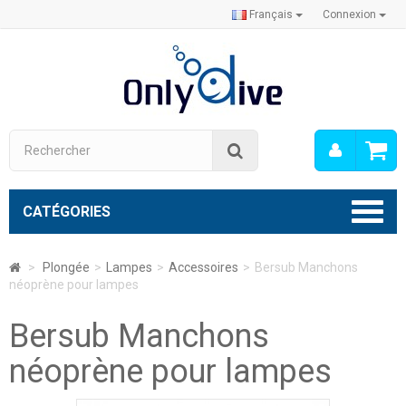
Français
Connexion
Mon
Rechercher
compt
CATÉGORIES
>
Plongée
>
Lampes
>
Accessoires
>
Bersub Manchons
néoprène pour lampes
Bersub Manchons
néoprène pour lampes