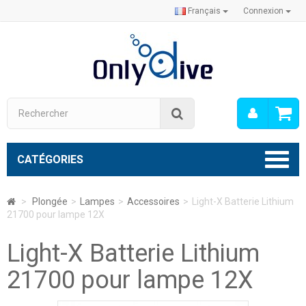
Français
Connexion
Mon
Rechercher
compt
CATÉGORIES
>
Plongée
>
Lampes
>
Accessoires
>
Light-X Batterie Lithium
21700 pour lampe 12X
Light-X Batterie Lithium
21700 pour lampe 12X