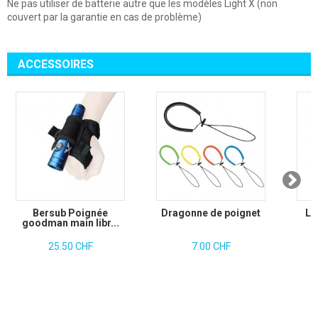
Ne pas utiliser de batterie autre que les modèles Light X (non
couvert par la garantie en cas de problème)
ACCESSOIRES
Bersub Poignée
Dragonne de poignet
Li
goodman main libr...
25.50 CHF
7.00 CHF