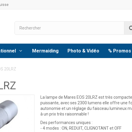
uisse
tionnel
Mermaiding
Photo & Vidéo
% Promos
OS 20LRZ
LRZ
La lampe de Mares EOS 20LRZ est très compacte
puissante, avec ses 2300 lumens elle offre une f
autonomie et un réglage du faisceau lumineux 
à un prix très raisonnable !
Des performances uniques :
- 4 modes : ON, REDUIT, CLIGNOTANT et OFF