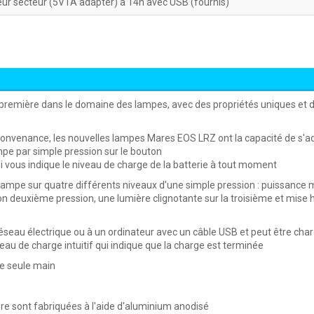
eur secteur (5V1A adapter) à 14h avec USB (fournis)
emière dans le domaine des lampes, avec des propriétés uniques et d
 convenance, les nouvelles lampes Mares EOS LRZ ont la capacité de s'a
ampe par simple pression sur le bouton
ui vous indique le niveau de charge de la batterie à tout moment
la lampe sur quatre différents niveaux d'une simple pression : puissance
on deuxième pression, une lumière clignotante sur la troisième et mise 
réseau électrique ou à un ordinateur avec un câble USB et peut être cha
eau de charge intuitif qui indique que la charge est terminée
une seule main
re sont fabriquées à l'aide d'aluminium anodisé