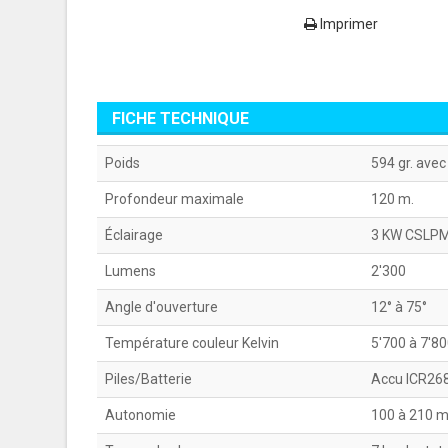
Imprimer
FICHE TECHNIQUE
Poids
594 gr. avec
Profondeur maximale
120 m.
Éclairage
3 KW CSLP
Lumens
2'300
Angle d'ouverture
12° à 75°
Température couleur Kelvin
5'700 à 7'8
Piles/Batterie
Accu ICR26
Autonomie
100 à 210 m