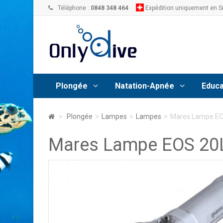
Téléphone :
0848 348 464
Expédition uniquement en S
Plongée
Natation-Apnée
Educa
>
Plongée
>
Lampes
>
Lampes
>
Mares Lampe E
Mares Lampe EOS 20