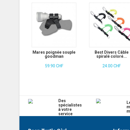
Mares poignée souple
Best Divers Câble
goodman
spiralé coloré...
59.90 CHF
24.00 CHF
Des
L
spécialistes
m
à votre
m
service