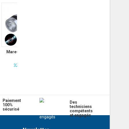
Mares Lampe EOS
32LRZ
325.00 CHF
Paiement
Des
100%
techniciens
sécurisé
compétents
et engagés