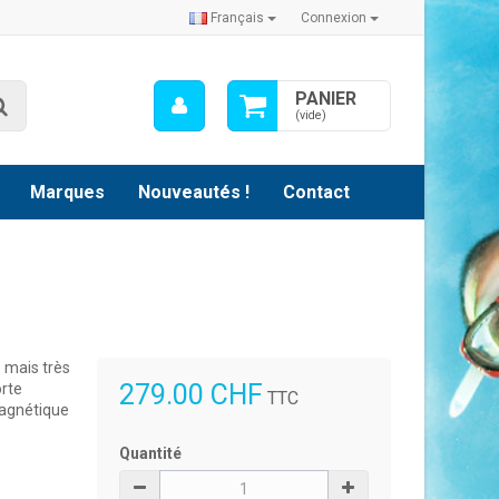
Français
Connexion
Mon
PANIER
Rechercher
compte
(vide)
Marques
Nouveautés !
Contact
 mais très
279.00 CHF
orte
TTC
magnétique
Quantité