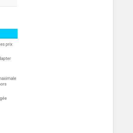
es prix
dapter
 maximale
hors
rgée