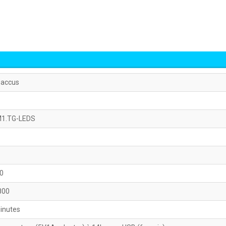
 accus
M1.TG-LEDS
00
800
inutes