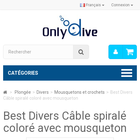
Français
Connexion
Mon
Rechercher
compt
CATÉGORIES
>
Plongée
>
Divers
>
Mousquetons et crochets
>
Best Divers
Câble spiralé coloré avec mousqueton
Best Divers Câble spiralé
coloré avec mousqueton