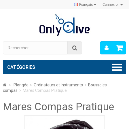
Français
Connexion
Mon
Rechercher
compt
CATÉGORIES
>
Plongée
>
Ordinateurs et Instruments
>
Boussoles
compas
>
Mares Compas Pratique
Mares Compas Pratique