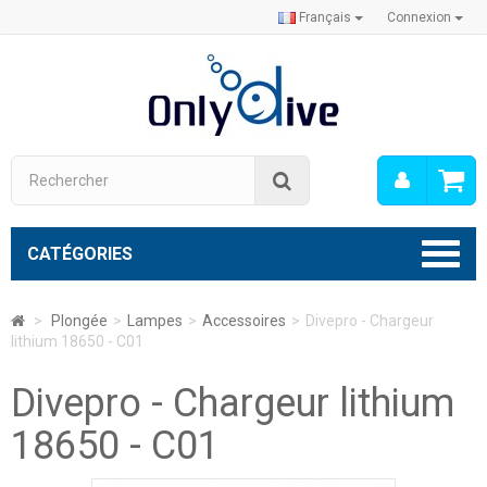
Français
Connexion
Mon
Rechercher
compt
CATÉGORIES
>
Plongée
>
Lampes
>
Accessoires
>
Divepro - Chargeur
lithium 18650 - C01
Divepro - Chargeur lithium
18650 - C01