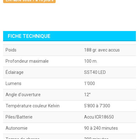
FICHE TECHNIQUE
Poids
188 gr. avec accus
Profondeur maximale
100 m.
Éclairage
SST40 LED
Lumens
1'000
Angle d'ouverture
12°
Température couleur Kelvin
5'800 à 7'300
Piles/Batterie
Accu ICR18650
Autonomie
90 à 240 minutes