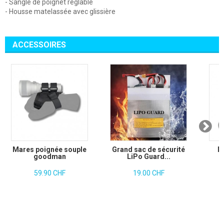
- Sangle de poignet réglable
- Housse matelassée avec glissière
ACCESSOIRES
Mares poignée souple
Grand sac de sécurité
M
goodman
LiPo Guard...
59.90 CHF
19.00 CHF