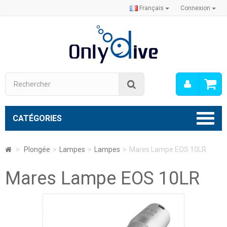
Français
Connexion
Mon
Rechercher
compt
CATÉGORIES
>
Plongée
>
Lampes
>
Lampes
>
Mares Lampe EOS 10LR
Mares Lampe EOS 10LR