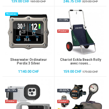
139.00 CHF
246.75 CHF
169.00 CHF
329.00 CHF
Nouveau
-11.173%
Promo !
Shearwater Ordinateur
Chariot Eckla Beach Rolly
Perdix 3 Silver
avec roues...
1'140.00 CHF
159.00 CHF
179.00 CHF
-24.179%
-20.0267%
Promo !
Promo !