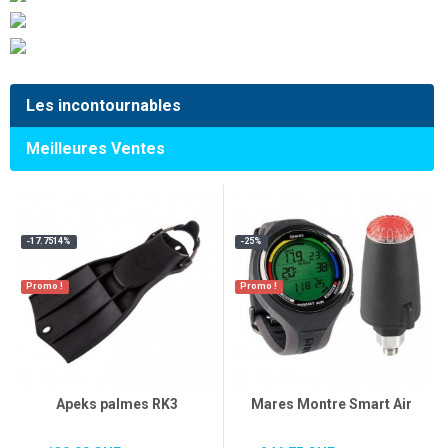
Les incontournables
Meilleures Ventes
-17.7514%
-25%
Promo !
Promo !
Apeks palmes RK3
Mares Montre Smart Air