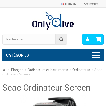
Français
Connexion
Mon
Rechercher
compt
CATÉGORIES
>
Plongée
>
Ordinateurs et Instruments
>
Ordinateurs
>
Seac
Ordinateur Screen
Seac Ordinateur Screen