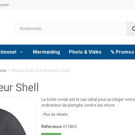
uisse
tionnel
Mermaiding
Photo & Vidéo
% Promos
ires
>
Mares Boîte à ordinateur Shell
eur Shell
Le boîte ronde est le sac idéal pour protéger votre
ordinateur de plongée contre les chocs
Plus de détails
Référence
415865