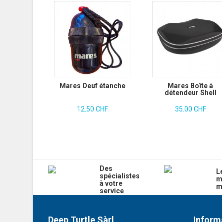
Mares Oeuf étanche
Mares Boîte à
détendeur Shell
12.50 CHF
35.00 CHF
Des
L
spécialistes
m
à votre
m
service
Deep Turtle Sàrl
Inform