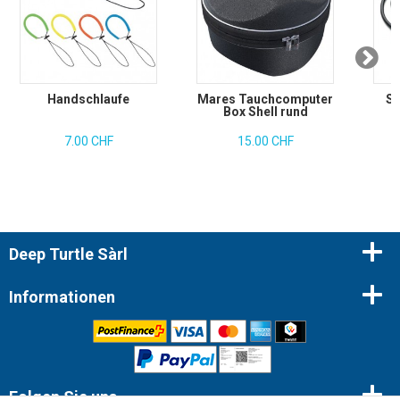
Handschlaufe
Mares Tauchcomputer
Se
Box Shell rund
S
7.00 CHF
15.00 CHF
Deep Turtle Sàrl
Informationen
Folgen Sie uns