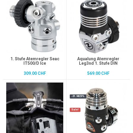
1. Stufe Atemregler Seac
Aqualung Atemregler
IT500/D Ice
Leg3nd 1. Stufe DIN
309.00 CHF
569.00 CHF
-31.9829%
Sale!