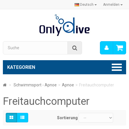
Deutsch
Anmelden
Mein
Suche
Konto
KATEGORIEN
>
Schwimmsport - Apnoe
>
Apnoe
>
Freitauchcomputer
Freitauchcomputer
Sortierung