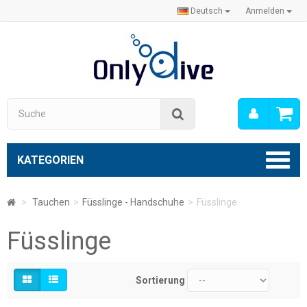
Deutsch
Anmelden
Mein
Suche
Konto
KATEGORIEN
>
Tauchen
>
Füsslinge - Handschuhe
>
Füsslinge
Füsslinge
Sortierung