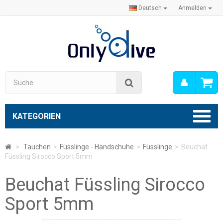
Deutsch
Anmelden
Mein
Suche
Konto
KATEGORIEN
>
Tauchen
>
Füsslinge - Handschuhe
>
Füsslinge
>
Beuchat
Füssling Sirocco Sport 5mm
Beuchat Füssling Sirocco
Sport 5mm