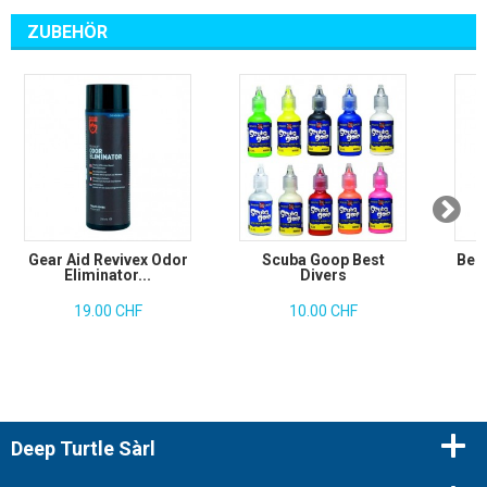
ZUBEHÖR
Gear Aid Revivex Odor
Scuba Goop Best
Beu
Eliminator...
Divers
19.00 CHF
10.00 CHF
Deep Turtle Sàrl