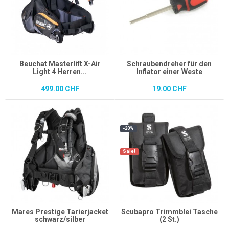
Beuchat Masterlift X-Air
Schraubendreher für den
Light 4 Herren...
Inflator einer Weste
499.00 CHF
19.00 CHF
-20%
Sale!
Mares Prestige Tarierjacket
Scubapro Trimmblei Tasche
schwarz/silber
(2 St.)