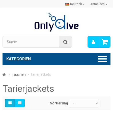
Deutsch
Anmelden
Mein
Suche
Konto
KATEGORIEN
>
Tauchen
>
Tarierjackets
Tarierjackets
Sortierung