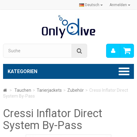
Deutsch
Anmelden
Mein
Suche
Konto
KATEGORIEN
>
Tauchen
>
Tarierjackets
>
Zubehör
>
Cressi Inflator Direct
System By-Pass
Cressi Inflator Direct
System By-Pass