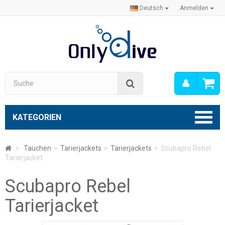
Deutsch
Anmelden
Mein
Suche
Konto
KATEGORIEN
>
Tauchen
>
Tarierjackets
>
Tarierjackets
>
Scubapro Rebel
Tarierjacket
Scubapro Rebel
Tarierjacket