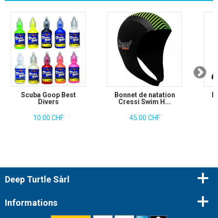
Scuba Goop Best
Bonnet de natation
B
Divers
Cressi Swim H...
10.00 CHF
45.00 CHF
Deep Turtle Sàrl
Informations