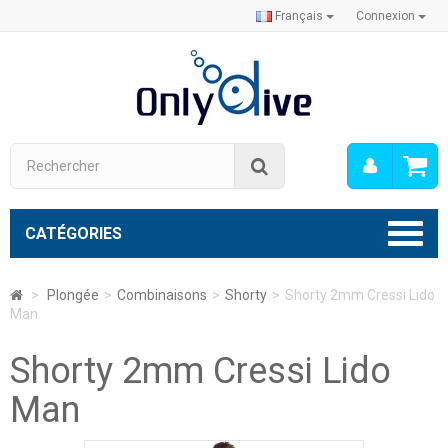
Français
Connexion
Mon
Rechercher
compt
CATÉGORIES
>
Plongée
>
Combinaisons
>
Shorty
>
Shorty 2mm Cressi Lido
Man
Shorty 2mm Cressi Lido
Man