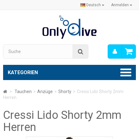
Deutsch
Anmelden
Mein
Suche
Konto
KATEGORIEN
>
Tauchen
>
Anzüge
>
Shorty
>
Cressi Lido Shorty 2mm
Herren
Cressi Lido Shorty 2mm
Herren