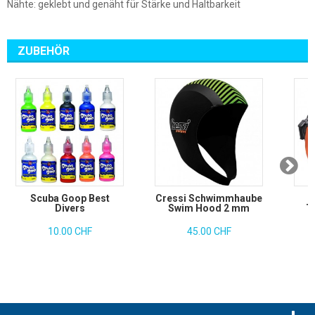
Nähte: geklebt und genäht für Stärke und Haltbarkeit
ZUBEHÖR
Scuba Goop Best
Cressi Schwimmhaube
R
Divers
Swim Hood 2 mm
Ta
10.00 CHF
45.00 CHF