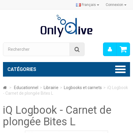
Français
Connexion
Mon
Rechercher
compt
CATÉGORIES
>
Educationnel
>
Librairie
>
Logbooks et carnets
>
iQ Logbook
- Carnet de plongée Bites L
iQ Logbook - Carnet de
plongée Bites L