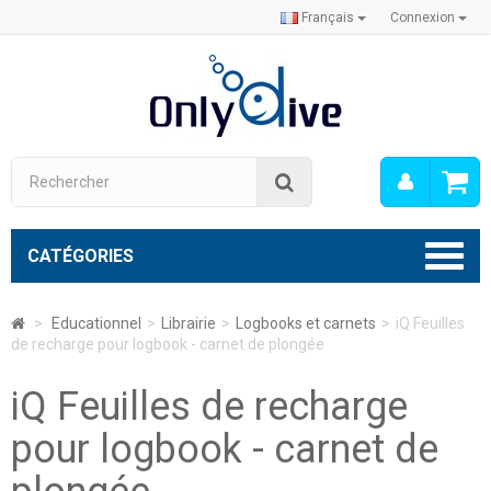
Français
Connexion
Mon
Rechercher
compt
CATÉGORIES
>
Educationnel
>
Librairie
>
Logbooks et carnets
>
iQ Feuilles
de recharge pour logbook - carnet de plongée
iQ Feuilles de recharge
pour logbook - carnet de