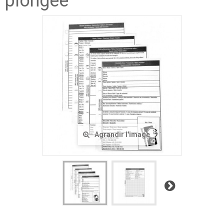
plongée
Agrandir l'image
Suivant