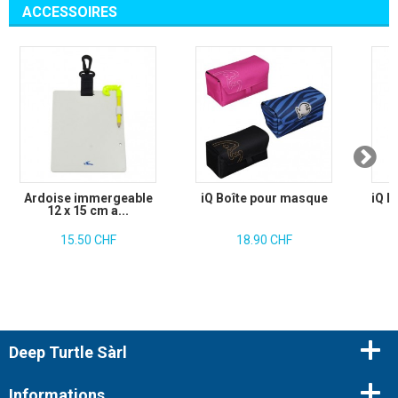
ACCESSOIRES
Ardoise immergeable
iQ Boîte pour masque
iQ L
12 x 15 cm a...
15.50 CHF
18.90 CHF
Deep Turtle Sàrl
Informations