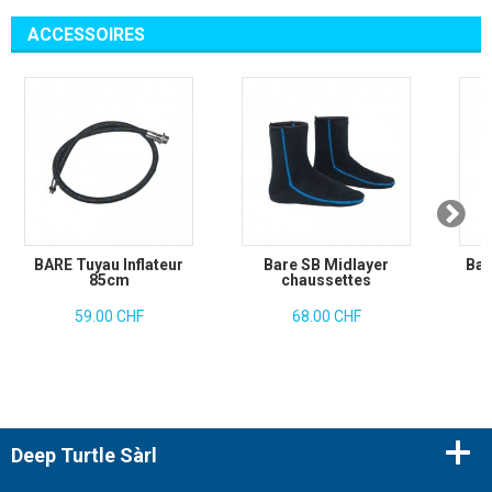
ACCESSOIRES
BARE Tuyau Inflateur
Bare SB Midlayer
Bar
85cm
chaussettes
59.00 CHF
68.00 CHF
Deep Turtle Sàrl