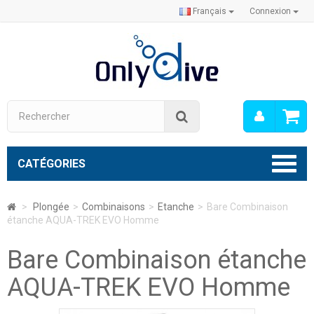
Français
Connexion
Mon
Rechercher
compt
CATÉGORIES
>
Plongée
>
Combinaisons
>
Etanche
>
Bare Combinaison
étanche AQUA-TREK EVO Homme
Bare Combinaison étanche
AQUA-TREK EVO Homme