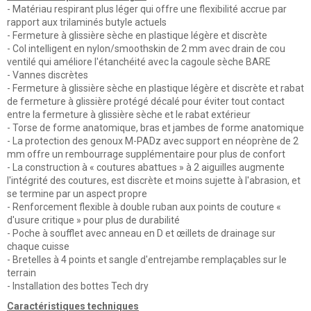
- Matériau respirant plus léger qui offre une flexibilité accrue par
rapport aux trilaminés butyle actuels
- Fermeture à glissière sèche en plastique légère et discrète
- Col intelligent en nylon/smoothskin de 2 mm avec drain de cou
ventilé qui améliore l'étanchéité avec la cagoule sèche BARE
- Vannes discrètes
- Fermeture à glissière sèche en plastique légère et discrète et rabat
de fermeture à glissière protégé décalé pour éviter tout contact
entre la fermeture à glissière sèche et le rabat extérieur
- Torse de forme anatomique, bras et jambes de forme anatomique
- La protection des genoux M-PADz avec support en néoprène de 2
mm offre un rembourrage supplémentaire pour plus de confort
- La construction à « coutures abattues » à 2 aiguilles augmente
l'intégrité des coutures, est discrète et moins sujette à l'abrasion, et
se termine par un aspect propre
- Renforcement flexible à double ruban aux points de couture «
d'usure critique » pour plus de durabilité
- Poche à soufflet avec anneau en D et œillets de drainage sur
chaque cuisse
- Bretelles à 4 points et sangle d'entrejambe remplaçables sur le
terrain
- Installation des bottes Tech dry
Caractéristiques techniques