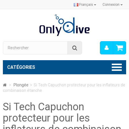
Français
Connexion
Mon
Rechercher
compt
CATÉGORIES
>
Plongée
>
Si Tech Capuchon protecteur pour les inflateurs de
combinaison étanche
Si Tech Capuchon
protecteur pour les