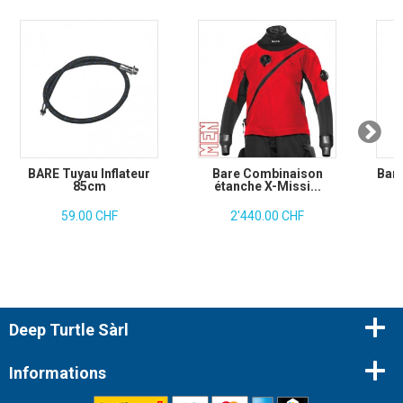
BARE Tuyau Inflateur
Bare Combinaison
Bare
85cm
étanche X-Missi...
59.00 CHF
2'440.00 CHF
Deep Turtle Sàrl
Informations