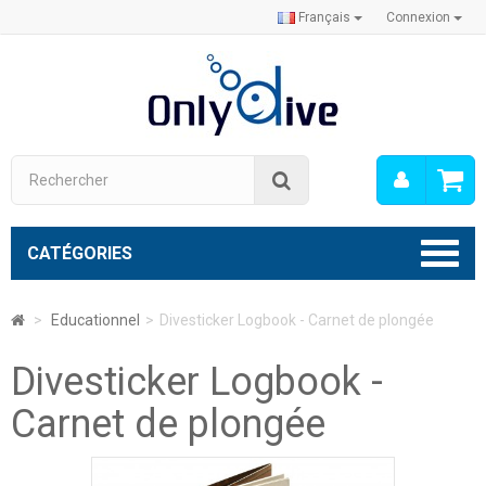
Français
Connexion
Mon
Rechercher
compt
CATÉGORIES
>
Educationnel
>
Divesticker Logbook - Carnet de plongée
Divesticker Logbook -
Carnet de plongée