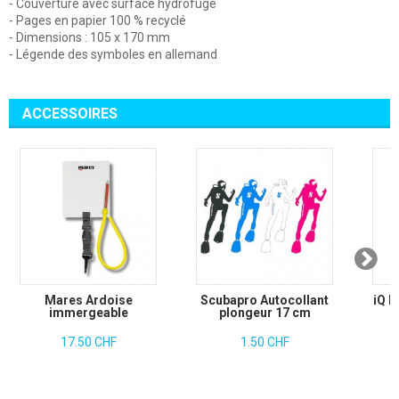
- Couverture avec surface hydrofuge
- Pages en papier 100 % recyclé
- Dimensions : 105 x 170 mm
- Légende des symboles en allemand
ACCESSOIRES
Mares Ardoise
Scubapro Autocollant
iQ F
immergeable
plongeur 17 cm
17.50 CHF
1.50 CHF