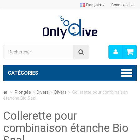
Français
Connexion
Mon
Rechercher
compt
CATÉGORIES
>
Plongée
>
Divers
>
Divers
>
Collerette pour combinaison
étanche Bio Seal
Collerette pour
combinaison étanche Bio