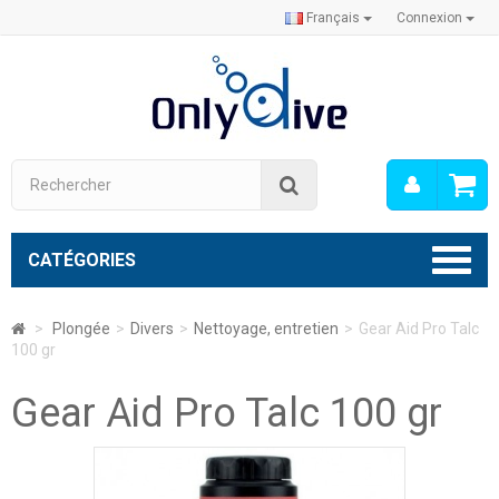
Français
Connexion
Mon
Rechercher
compt
CATÉGORIES
>
Plongée
>
Divers
>
Nettoyage, entretien
>
Gear Aid Pro Talc
100 gr
Gear Aid Pro Talc 100 gr