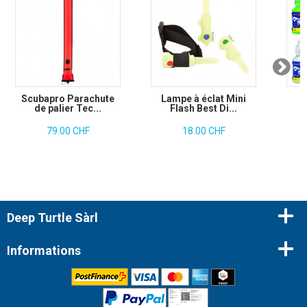
Scubapro Parachute
Lampe à éclat Mini
S
de palier Tec...
Flash Best Di...
79.00 CHF
18.00 CHF
Deep Turtle Sàrl
Informations