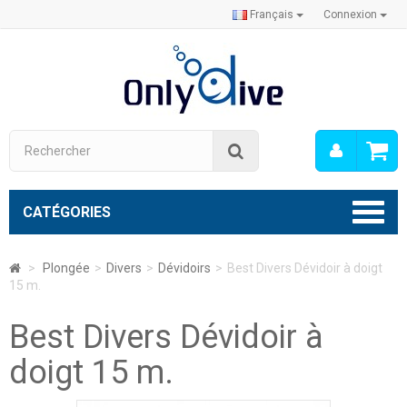
Français
Connexion
Mon
Rechercher
compt
CATÉGORIES
>
Plongée
>
Divers
>
Dévidoirs
>
Best Divers Dévidoir à doigt
15 m.
Best Divers Dévidoir à
doigt 15 m.