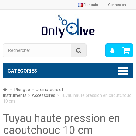
Français
Connexion
Mon
Rechercher
compt
CATÉGORIES
>
Plongée
>
Ordinateurs et
Instruments
>
Accessoires
>
Tuyau haute pression en caoutchouc
10 cm
Tuyau haute pression en
caoutchouc 10 cm