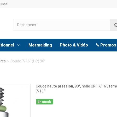
uisse
tionnel
Mermaiding
Photo & Vidéo
% Promos
ires
>
Coude 7/16'' (HP) 90°
Coude
haute pression
, 90°, mâle UNF 7/16'', fem
7/16
''
En stock