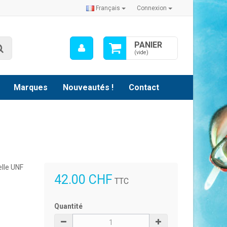
Français
Connexion
Mon
PANIER
Rechercher
compte
(vide)
Marques
Nouveautés !
Contact
elle UNF
42.00 CHF
TTC
Quantité