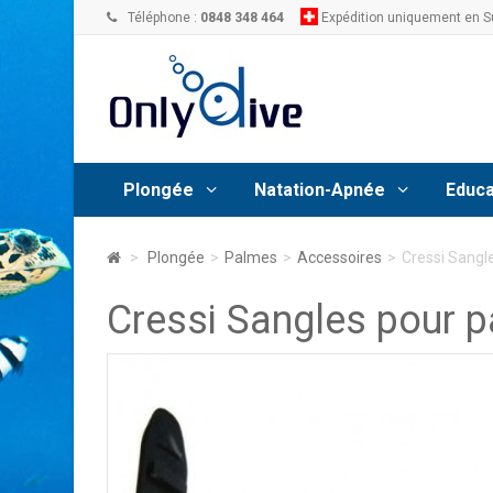
Téléphone :
0848 348 464
Expédition uniquement en S
Plongée
Natation-Apnée
Educa
>
Plongée
>
Palmes
>
Accessoires
>
Cressi Sangl
Cressi Sangles pour p