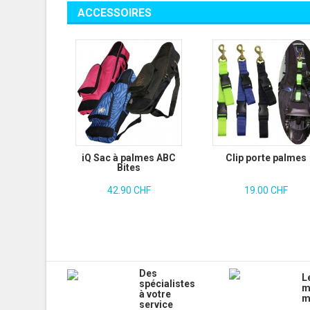
ACCESSOIRES
iQ Sac à palmes ABC
Clip porte palmes
Bites
42.90 CHF
19.00 CHF
Des
L
spécialistes
m
à votre
m
service