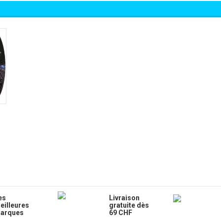
es
Livraison
eilleures
gratuite dès
arques
69 CHF