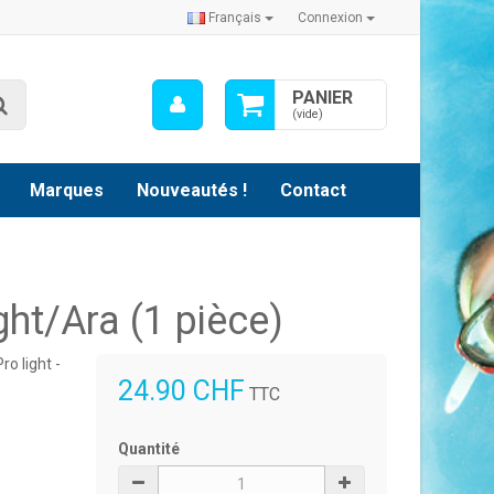
Français
Connexion
Mon
PANIER
Rechercher
compte
(vide)
Marques
Nouveautés !
Contact
ht/Ara (1 pièce)
o light -
24.90 CHF
TTC
Quantité