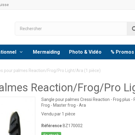
uisse
tionnel
Mermaiding
Photo & Vidéo
% Promos
es pour palmes Reaction/Frog/Pro Light/Ara (1 pièce)
almes Reaction/Frog/Pro Lig
Sangle pour palmes Cressi Reaction - Frog plus - Pr
Frog - Master frog - Ara
Vendu par 1 pièce
Référence
BZ170002