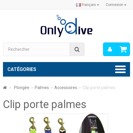
Français
Connexion
Mon
Rechercher
compt
CATÉGORIES
>
Plongée
>
Palmes
>
Accessoires
>
Clip porte palmes
Clip porte palmes