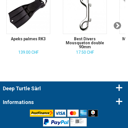
Apeks palmes RK3
Best Divers
Mo
Mousqueton double
90mm
139.00 CHF
17.50 CHF
Deep Turtle Sàrl
Informations