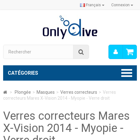
Français
Connexion
Mon
Rechercher
compt
CATÉGORIES
>
Plongée
>
Masques
>
Verres correcteurs
>
Verres
correcteurs Mares X-Vision 2014 - Myopie - Verre droit
Verres correcteurs Mares
X-Vision 2014 - Myopie -