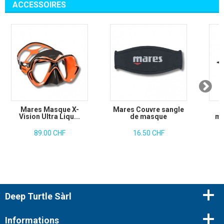
ACCESSOIRES
Mares Masque X-
Mares Couvre sangle
M
Vision Ultra Liqu...
de masque
ma
89.00 CHF
16.50 CHF
Deep Turtle Sàrl
Informations