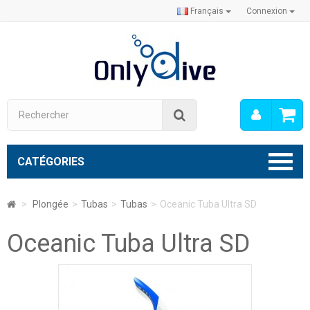
Français
Connexion
Mon
Rechercher
compt
CATÉGORIES
>
Plongée
>
Tubas
>
Tubas
>
Oceanic Tuba Ultra SD
Oceanic Tuba Ultra SD