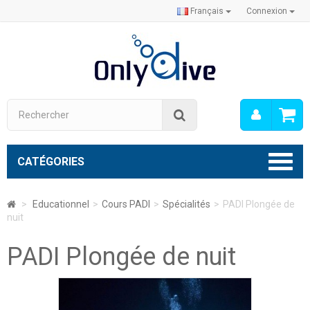
Français
Connexion
Mon
Rechercher
compt
CATÉGORIES
>
Educationnel
>
Cours PADI
>
Spécialités
>
PADI Plongée de
nuit
PADI Plongée de nuit