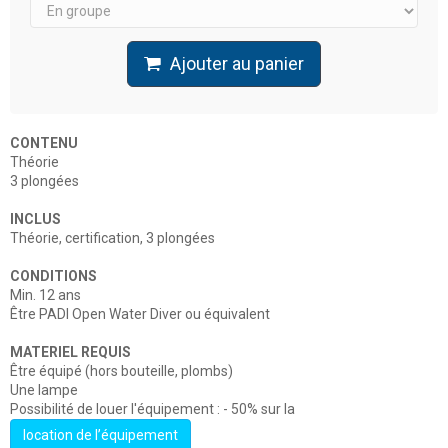
Ajouter au panier
CONTENU
Théorie
3
plongées
INCLUS
Théorie, c
ertification, 3 plongées
CONDITIONS
M
in. 12
ans
Être PADI Open Water Diver ou équivalent
MATERIEL REQUIS
Ê
tre équipé
(hors bouteille, plombs)
Une lampe
Possibilité de louer l'équipement :
- 50% sur la
location de l’équipement