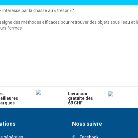
Intéressé par la chasse au « trésor »?
nseigne des méthodes efficaces pour retrouver des objets sous l’eau et l
eurs formes
es
Livraison
eilleures
gratuite dès
arques
69 CHF
ations
Nous suivre
ns générales
Facebook