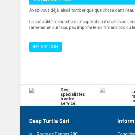
Avez-vous déjà laissé tomber quelque chose dans l’eau? 
La spécialité recherche et récupération d’objets vous e
ramener en surface, peu importe leurs dimensions ou l
INSCRIPTION
Des
L
spécialistes
m
à votre
m
service
Deep Turtle Sàrl
Inform
Route de Denges 28C
Conditio