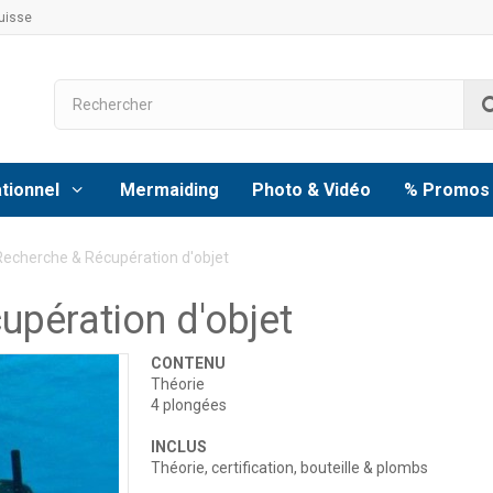
uisse
tionnel
Mermaiding
Photo & Vidéo
% Promos
Recherche & Récupération d'objet
pération d'objet
CONTENU
Théorie
4 plongées
INCLUS
Théorie, c
ertification,
b
outeille & plombs