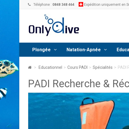
Téléphone :
0848 348 464
Expédition uniquement en S
Plongée
Natation-Apnée
Educa
>
Educationnel
>
Cours PADI
>
Spécialités
>
PADI 
PADI Recherche & Récu