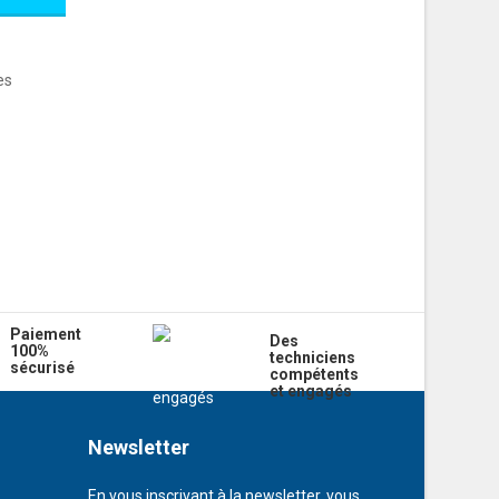
es
Paiement
Des
100%
techniciens
sécurisé
compétents
et engagés
Newsletter
En vous inscrivant à la newsletter, vous