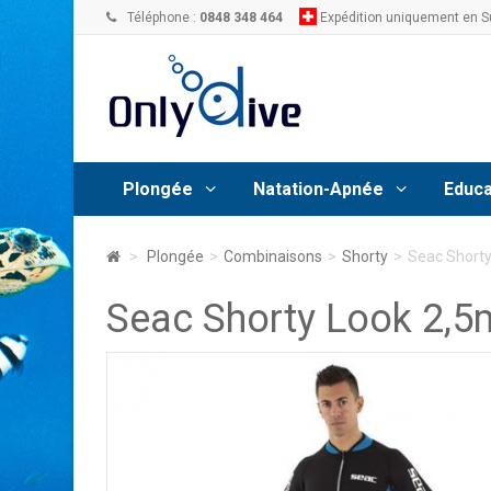
Téléphone :
0848 348 464
Expédition uniquement en S
Plongée
Natation-Apnée
Educa
>
Plongée
>
Combinaisons
>
Shorty
>
Seac Short
Seac Shorty Look 2,