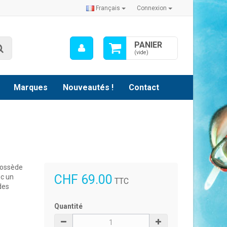
Français
Connexion
Mon
PANIER
Rechercher
compte
(vide)
Marques
Nouveautés !
Contact
possède
CHF 69.00
ec un
TTC
des
Quantité