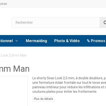
uisse
tionnel
Mermaiding
Photo & Vidéo
% Promos
y Look 2,5mm Man
5mm Man
Le shorty Seac Look 2,5 mm,
à double doublure, 
une fermeture éclair frontale sur tout le torse av
panneau intérieur pour réduire les infiltrations et 
coutures plates pour éviter les frottements
Plus de détails