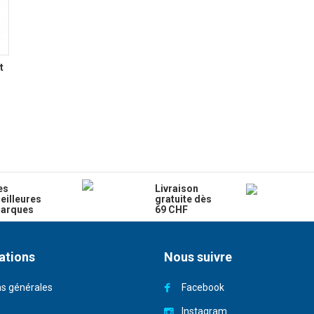
t
es
Livraison
eilleures
gratuite dès
arques
69 CHF
ations
Nous suivre
ns générales
Facebook
Instagram