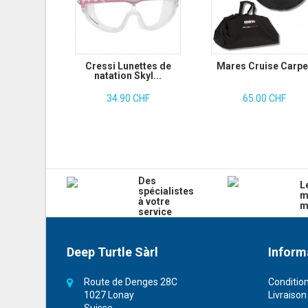
Cressi Lunettes de
Mares Cruise Carpe
natation Skyl...
34.90 CHF
65.00 CHF
Des
L
spécialistes
m
à votre
m
service
Deep Turtle Sàrl
Inform
Route de Denges 28C
Conditio
1027 Lonay
Livraison