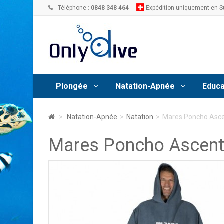
Téléphone :
0848 348 464
Expédition uniquement en S
Plongée
Natation-Apnée
Educa
>
Natation-Apnée
>
Natation
>
Mares Poncho Ascen
Mares Poncho Ascent 