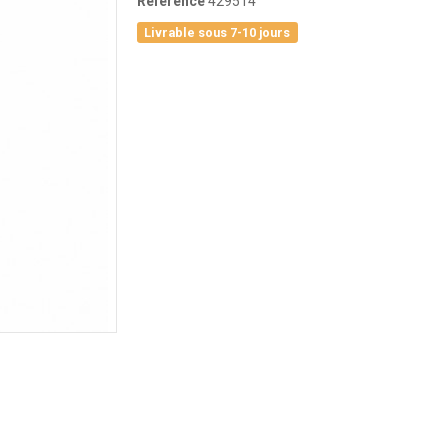
Référence
429514
Livrable sous 7-10 jours