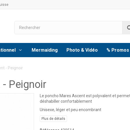
uisse
tionnel
Mermaiding
Photo & Vidéo
% Promos
t - Peignoir
- Peignoir
Le poncho Mares Ascent est polyvalent et permet
déshabiller confortablement
Unisexe, léger et peu encombrant
Plus de détails