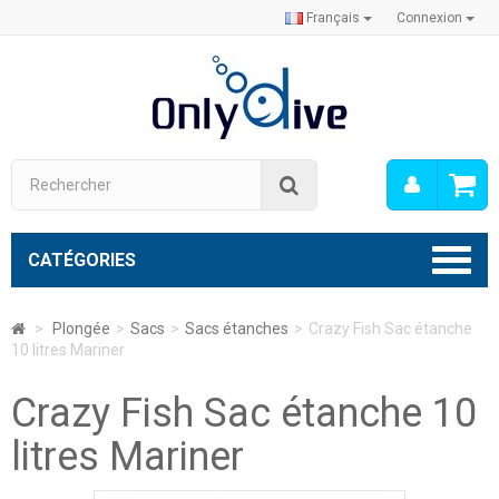
Français
Connexion
Mon
Rechercher
compt
CATÉGORIES
>
Plongée
>
Sacs
>
Sacs étanches
>
Crazy Fish Sac étanche
10 litres Mariner
Crazy Fish Sac étanche 10
litres Mariner