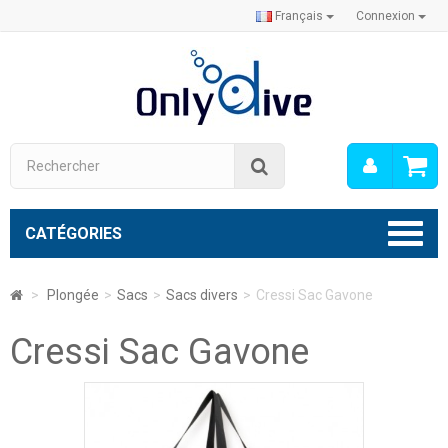
Français
Connexion
Mon
Rechercher
compt
CATÉGORIES
>
Plongée
>
Sacs
>
Sacs divers
>
Cressi Sac Gavone
Cressi Sac Gavone